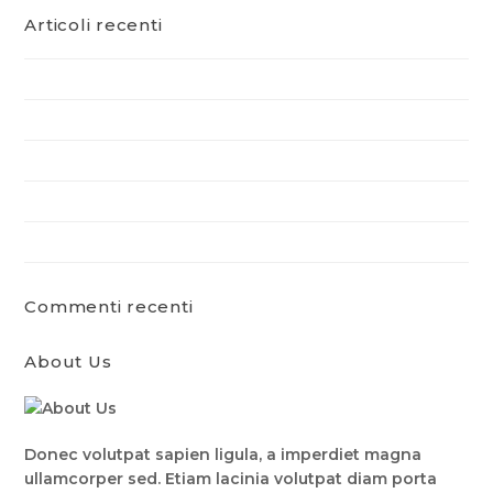
Articoli recenti
Sunset Crane Photography Going Viral
The Train is A Coming!
Crafting The Perfect Blueprints
Accommodating a Crane in Big Cities
A New Toy On Site
Commenti recenti
About Us
Donec volutpat sapien ligula, a imperdiet magna
ullamcorper sed. Etiam lacinia volutpat diam porta