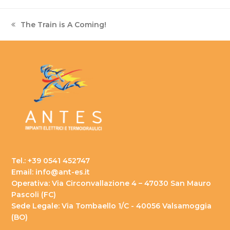
The Train is A Coming!
Tel.: +39 0541 452747
Email: info@ant-es.it
Operativa: Via Circonvallazione 4 – 47030 San Mauro
Pascoli (FC)
Sede Legale: Via Tombaello 1/C - 40056 Valsamoggia
(BO)