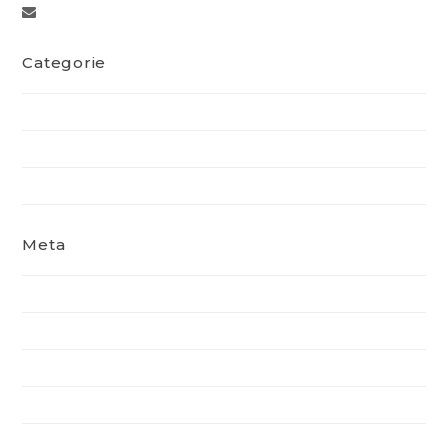
dummy@wpexplorer.com
Categorie
Construction
Equipment
Guides
Meta
Accedi
Feed dei contenuti
Feed dei commenti
WordPress.org