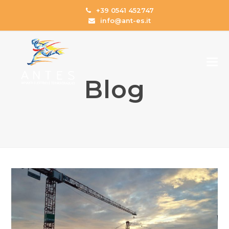
+39 0541 452747
info@ant-es.it
Blog