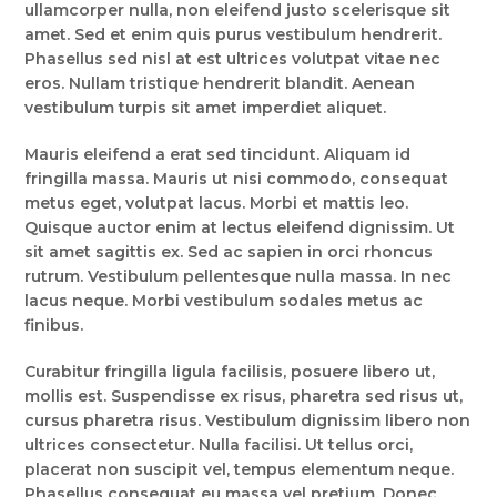
ullamcorper nulla, non eleifend justo scelerisque sit
amet. Sed et enim quis purus vestibulum hendrerit.
Phasellus sed nisl at est ultrices volutpat vitae nec
eros. Nullam tristique hendrerit blandit. Aenean
vestibulum turpis sit amet imperdiet aliquet.
Mauris eleifend a erat sed tincidunt. Aliquam id
fringilla massa. Mauris ut nisi commodo, consequat
metus eget, volutpat lacus. Morbi et mattis leo.
Quisque auctor enim at lectus eleifend dignissim. Ut
sit amet sagittis ex. Sed ac sapien in orci rhoncus
rutrum. Vestibulum pellentesque nulla massa. In nec
lacus neque. Morbi vestibulum sodales metus ac
finibus.
Curabitur fringilla ligula facilisis, posuere libero ut,
mollis est. Suspendisse ex risus, pharetra sed risus ut,
cursus pharetra risus. Vestibulum dignissim libero non
ultrices consectetur. Nulla facilisi. Ut tellus orci,
placerat non suscipit vel, tempus elementum neque.
Phasellus consequat eu massa vel pretium. Donec