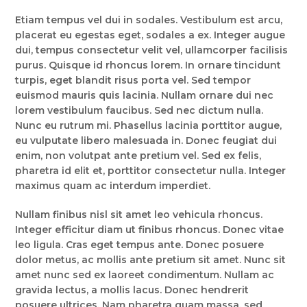
Etiam tempus vel dui in sodales. Vestibulum est arcu,
placerat eu egestas eget, sodales a ex. Integer augue
dui, tempus consectetur velit vel, ullamcorper facilisis
purus. Quisque id rhoncus lorem. In ornare tincidunt
turpis, eget blandit risus porta vel. Sed tempor
euismod mauris quis lacinia. Nullam ornare dui nec
lorem vestibulum faucibus. Sed nec dictum nulla.
Nunc eu rutrum mi. Phasellus lacinia porttitor augue,
eu vulputate libero malesuada in. Donec feugiat dui
enim, non volutpat ante pretium vel. Sed ex felis,
pharetra id elit et, porttitor consectetur nulla. Integer
maximus quam ac interdum imperdiet.
Nullam finibus nisl sit amet leo vehicula rhoncus.
Integer efficitur diam ut finibus rhoncus. Donec vitae
leo ligula. Cras eget tempus ante. Donec posuere
dolor metus, ac mollis ante pretium sit amet. Nunc sit
amet nunc sed ex laoreet condimentum. Nullam ac
gravida lectus, a mollis lacus. Donec hendrerit
posuere ultrices. Nam pharetra quam massa, sed